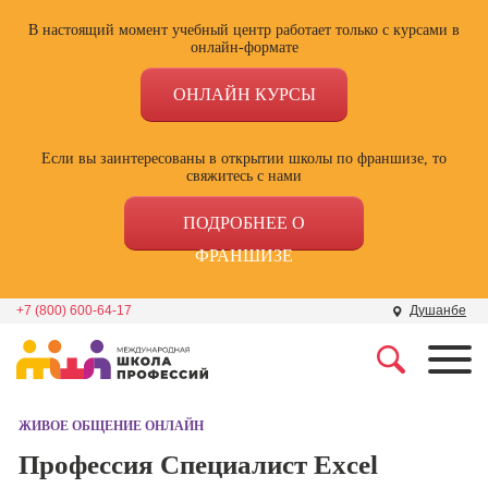
В настоящий момент учебный центр работает только с курсами в
онлайн-формате
ОНЛАЙН КУРСЫ
Если вы заинтересованы в открытии школы по франшизе, то
свяжитесь с нами
ПОДРОБНЕЕ О
ФРАНШИЗЕ
+7 (800) 600-64-17
Душанбе
Профессии
Школа маркетинга и
рекламы
ЖИВОЕ ОБЩЕНИЕ ОНЛАЙН
Профессия
Специалист по
Профессия Специалист Excel
Школа дизайна
поисковой