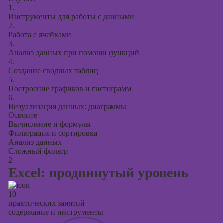
Курсы
1.
продвижения в
Инструменты для работы с данными
социальных
2.
сетях
Работа с ячейками
3.
Курсы
Анализ данных при помощи функций
таргетированной
4.
Создание сводных таблиц
рекламы
5.
Построение графиков и гистограмм
Курсы
6.
продюсирования
Визуализация данных: диаграммы
проектов
Освоите
Вычисление и формулы
Курсы создания
Фильтрация и сортировка
презентаций в
Анализ данных
PowerPoint
Сложный фильтр
2
Excel: продвинутый уровень
10
практических занятий
содержание и инструменты