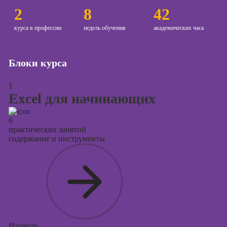
2
8
42
Курсы
копирайтинга
курса в профессии
недель обучения
академических часа
Курсы по
созданию
Блоки курса
контента
Курсы по
1
поисковой
Excel для начинающих
оптимизации
сайтов (seo-
6
продвижение
практических занятий
сайтов)
содержание и инструменты
Курсы создания
и продвижения
сайтов на Tilda
Курсы
контекстной
рекламы
Изучите