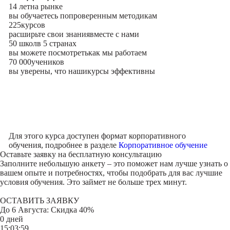
14 лет
на рынке
вы обучаетесь по
проверенным методикам
225
курсов
расширьте свои знания
вместе с нами
50 школ
в 5 странах
вы можете посмотреть
как мы работаем
70 000
учеников
вы уверены, что наши
курсы эффективны
Для этого курса доступен формат корпоративного
обучения, подробнее в разделе
Корпоративное обучение
Оставьте заявку на
бесплатную консультацию
Заполните небольшую анкету – это поможет нам лучше узнать о
вашем опыте и потребностях, чтобы подобрать для вас лучшие
условия обучения. Это займет не больше трех минут.
ОСТАВИТЬ ЗАЯВКУ
До
6 Августа
: Скидка 40%
0 дней
15:03:59