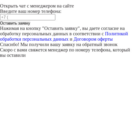
Открыть чат с менеджером на сайте
Введите ваш номер телефона:
Оставить заявку
Нажимая на кнопку "
Оставить заявку
", вы даете согласие на
обработку персональных данных в соответствии с
Политикой
обработки персональных данных
и
Договором оферты
Спасибо! Мы получили вашу заявку на обратный звонок
Скоро с вами свяжется менеджер по номеру телефона, который
вы оставили
Внимание!
В выбранном вами городе
на данный момент нет учебного
центра
.
Обучение по курсу проходит в
онлайн-формате
— вы сможете
пройти программу дистанционно с доступом к урокам,
материалам и поддержкой наставника.
Оставьте заявку и мы проконсультируем вас по процессу
онлайн-обучения
ПРОДОЛЖИТЬ