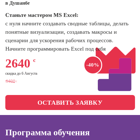
в Душанбе
оптимизации
сайтов (seo-
Школа нейросетей и
Станьте мастером MS Excel:
продвижение
программирования
сайтов)
с нуля начните создавать сводные таблицы, делать
понятные визуализации, создавать макросы и
Школа психологии
Профессия
сценарии для ускорения рабочих процессов.
Интернет-
маркетолог
Начните программировать Excel под себя
Школа бизнеса и
управления
Профессия
2640
с
Менеджер по
-40%
маркетингу в
Фотошкола
скидка до 6 Августа
социальных
4400
с
сетях (SMM-
Школа медиа
менеджер)
Профессия
ОСТАВИТЬ ЗАЯВКУ
Специалист по
таргетингу
Онлайн-обучение
Программа обучения
Курсы