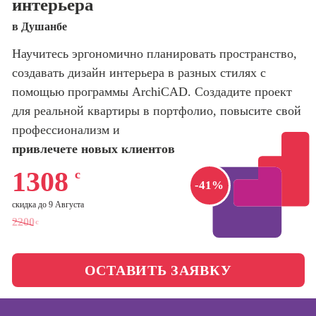
интерьера
оптимизации
сайтов (seo-
Школа нейросетей и
в Душанбе
продвижение
программирования
сайтов)
Научитесь эргономично планировать пространство,
создавать дизайн интерьера в разных стилях с
Школа психологии
Профессия
Интернет-
помощью программы ArchiCAD. Создадите проект
маркетолог
для реальной квартиры в портфолио, повысите свой
Школа бизнеса и
управления
профессионализм и
Профессия
Менеджер по
привлечете новых клиентов
маркетингу в
Фотошкола
1308
социальных
с
-41%
сетях (SMM-
Школа медиа
менеджер)
скидка до 9 Августа
2200
с
Профессия
Специалист по
таргетингу
Онлайн-обучение
ОСТАВИТЬ ЗАЯВКУ
Курсы