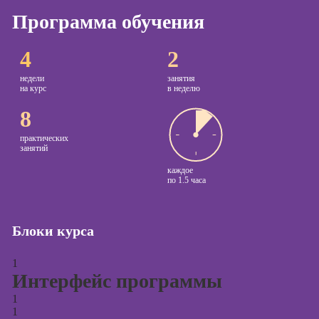
Программа обучения
Курсы
копирайтинга
4
2
Курсы по
созданию
недели
занятия
на курс
в неделю
контента
8
Курсы по
поисковой
практических
оптимизации
занятий
сайтов (seo-
каждое
продвижение
по
1.5 часа
сайтов)
Курсы создания
Блоки курса
и продвижения
сайтов на Tilda
1
Курсы
Интерфейс программы
контекстной
рекламы
1
1