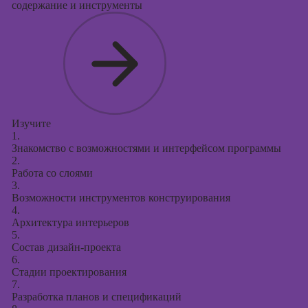
Курсы
содержание и инструменты
продвижения в
социальных
сетях
Курсы
таргетированной
рекламы
Курсы
Изучите
1.
продюсирования
Знакомство с возможностями и интерфейсом программы
проектов
2.
Работа со слоями
Курсы создания
3.
презентаций в
Возможности инструментов конструирования
PowerPoint
4.
Архитектура интерьеров
5.
Состав дизайн-проекта
6.
Стадии проектирования
7.
Разработка планов и спецификаций