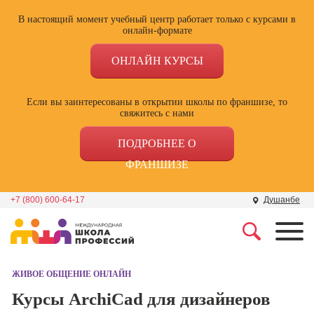
В настоящий момент учебный центр работает только с курсами в
онлайн-формате
ОНЛАЙН КУРСЫ
Если вы заинтересованы в открытии школы по франшизе, то
свяжитесь с нами
ПОДРОБНЕЕ О
ФРАНШИЗЕ
+7 (800) 600-64-17
Душанбе
Профессии
Школа маркетинга и
рекламы
ЖИВОЕ ОБЩЕНИЕ ОНЛАЙН
Профессия
Специалист по
Курсы ArchiCad для дизайнеров
Школа дизайна
поисковой