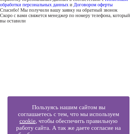
обработки персональных данных
и
Договором оферты
Спасибо! Мы получили вашу заявку на обратный звонок
Скоро с вами свяжется менеджер по номеру телефона, который
вы оставили
Внимание!
В выбранном вами городе
на данный момент нет учебного
центра
.
Обучение по курсу проходит в
онлайн-формате
— вы сможете
пройти программу дистанционно с доступом к урокам,
материалам и поддержкой наставника.
Оставьте заявку и мы проконсультируем вас по процессу
онлайн-обучения
ПРОДОЛЖИТЬ
Пользуясь нашим сайтом вы
соглашаетесь с тем, что мы используем
cookie
, чтобы обеспечить правильную
работу сайта. А так же даете согласие на