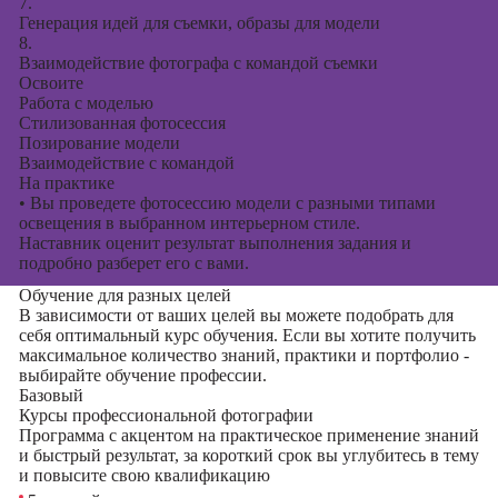
7.
Генерация идей для съемки, образы для модели
8.
Взаимодействие фотографа с командой съемки
Освоите
Работа с моделью
Стилизованная фотосессия
Позирование модели
Взаимодействие с командой
На практике
•
Вы проведете фотосессию модели с разными типами
освещения в выбранном интерьерном стиле.
Наставник оценит результат выполнения задания и
подробно разберет его с вами.
Обучение для разных целей
В зависимости от ваших целей вы можете подобрать для
себя оптимальный курс обучения. Если вы хотите получить
максимальное количество знаний, практики и портфолио -
выбирайте обучение профессии.
Базовый
Курсы профессиональной фотографии
Программа с акцентом на практическое применение знаний
и быстрый результат, за короткий срок вы углубитесь в тему
и повысите свою квалификацию