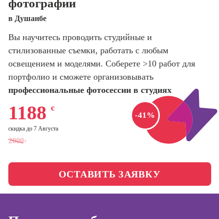
фотографии
оптимизации
сайтов (seo-
Школа нейросетей и
в Душанбе
продвижение
программирования
сайтов)
Вы научитесь проводить студийные и
стилизованные съемки, работать с любым
Школа психологии
Профессия
Интернет-
освещением и моделями. Соберете >10 работ для
маркетолог
портфолио и сможете организовывать
Школа бизнеса и
управления
профессиональные фотосессии в студиях
Профессия
Менеджер по
1188
с
маркетингу в
Фотошкола
-41%
социальных
сетях (SMM-
скидка до 7 Августа
Школа медиа
менеджер)
2000
с
Профессия
Специалист по
ОСТАВИТЬ ЗАЯВКУ
таргетингу
Онлайн-обучение
Курсы