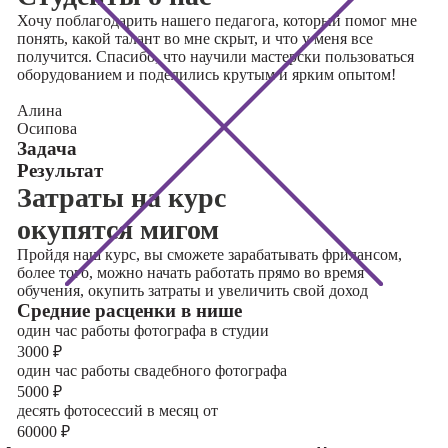
Хочу поблагодарить нашего педагога, который помог мне
понять, какой талант во мне скрыт, и что у меня все
получится. Спасибо, что научили мастерски пользоваться
оборудованием и поделились крутым и ярким опытом!
Алина
Осипова
Задача
Результат
Затраты на курс
окупятся мигом
Пройдя наш курс, вы сможете зарабатывать фрилансом,
более того, можно начать работать прямо во время
обучения, окупить затраты и увеличить свой доход
Cредние расценки в нише
один час работы фотографа в студии
3000
₽
один час работы свадебного фотографа
5000
₽
десять фотосессий в месяц от
60000
₽