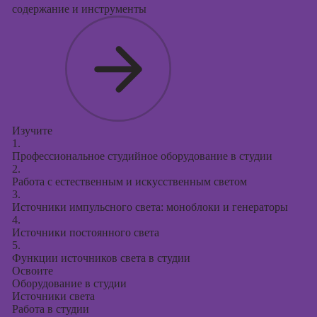
Курсы
содержание и инструменты
продвижения в
социальных
сетях
Курсы
таргетированной
рекламы
Курсы
Изучите
продюсирования
1.
проектов
Профессиональное студийное оборудование в студии
2.
Курсы создания
Работа с естественным и искусственным светом
3.
презентаций в
Источники импульсного света: моноблоки и генераторы
PowerPoint
4.
Источники постоянного света
5.
Функции источников света в студии
Освоите
Оборудование в студии
Источники света
Работа в студии