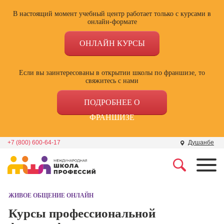
В настоящий момент учебный центр работает только с курсами в
онлайн-формате
ОНЛАЙН КУРСЫ
Если вы заинтересованы в открытии школы по франшизе, то
свяжитесь с нами
ПОДРОБНЕЕ О
ФРАНШИЗЕ
+7 (800) 600-64-17
Душанбе
Профессии
Школа маркетинга и
рекламы
ЖИВОЕ ОБЩЕНИЕ ОНЛАЙН
Профессия
Специалист по
Курсы профессиональной
Школа дизайна
поисковой