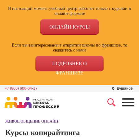
В настоящий момент учебный центр работает только с курсами в
онлайн-формате
ОНЛАЙН КУРСЫ
Если вы заинтересованы в открытии школы по франшизе, то
свяжитесь с нами
ПОДРОБНЕЕ О
ФРАНШИЗЕ
+7 (800) 600-64-17
Душанбе
Профессии
Школа маркетинга и
рекламы
ЖИВОЕ ОБЩЕНИЕ ОНЛАЙН
Профессия
Специалист по
Курсы копирайтинга
Школа дизайна
поисковой