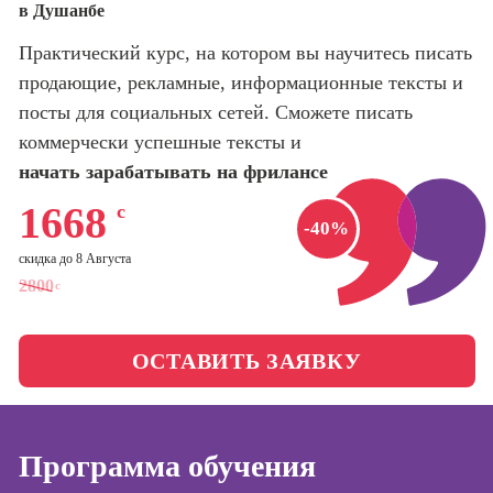
в Душанбе
оптимизации
сайтов (seo-
Школа нейросетей и
Практический курс, на котором вы научитесь писать
продвижение
программирования
сайтов)
продающие, рекламные, информационные тексты и
посты для социальных сетей. Сможете писать
Школа психологии
Профессия
коммерчески успешные тексты и
Интернет-
маркетолог
начать зарабатывать на фрилансе
Школа бизнеса и
управления
Профессия
1668
с
Менеджер по
-40%
маркетингу в
Фотошкола
скидка до 8 Августа
социальных
2800
с
сетях (SMM-
Школа медиа
менеджер)
Профессия
ОСТАВИТЬ ЗАЯВКУ
Специалист по
таргетингу
Онлайн-обучение
Программа обучения
Курсы