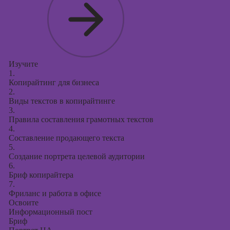
Курсы
продвижения в
социальных
сетях
Курсы
таргетированной
Изучите
1.
рекламы
Копирайтинг для бизнеса
2.
Курсы
Виды текстов в копирайтинге
продюсирования
3.
проектов
Правила составления грамотных текстов
4.
Курсы создания
Составление продающего текста
презентаций в
5.
PowerPoint
Создание портрета целевой аудитории
6.
Бриф копирайтера
7.
Фриланс и работа в офисе
Освоите
Информационный пост
Бриф