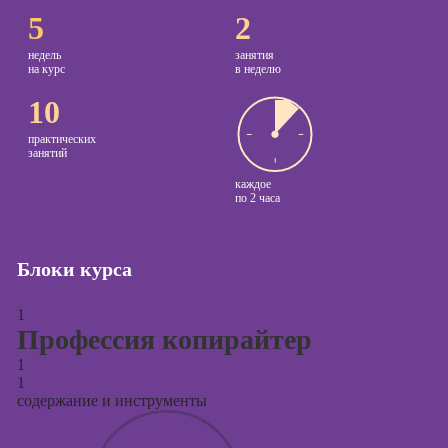
5
2
Курсы
копирайтинга
недель
занятия
на курс
в неделю
Курсы по
10
созданию
контента
практических
занятий
Курсы по
каждое
поисковой
по
2 часа
оптимизации
сайтов (seo-
продвижение
Блоки курса
сайтов)
Курсы создания
1
и продвижения
Профессия копирайтер
сайтов на Tilda
1
Курсы
1
контекстной
содержание и инструменты
рекламы